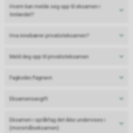
Hvem kan melde seg opp til eksamen i
Innlandet?
Hva innebærer privatisteksamen?
Meld deg opp til privatisteksamen
Fagkoder/fagnavn
Eksamensavgift
Eksamen i språkfag det ikke undervises i
(morsmålseksamen)