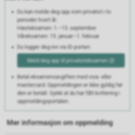
Du kan melde deg opp som privatist i to
perioder hvert år:
Høsteksamen: 1.–15. september
Våreksamen: 15. januar–1. februar
Du logger deg inn via ID-porten:
Meld deg opp til privatisteksamen
Betal eksamensavgiften med visa- eller
mastercard. Oppmeldingen er ikke gyldig før
den er betalt. Sjekk at du har fått kvittering i
oppmeldingsportalen.
Mer informasjon om oppmelding