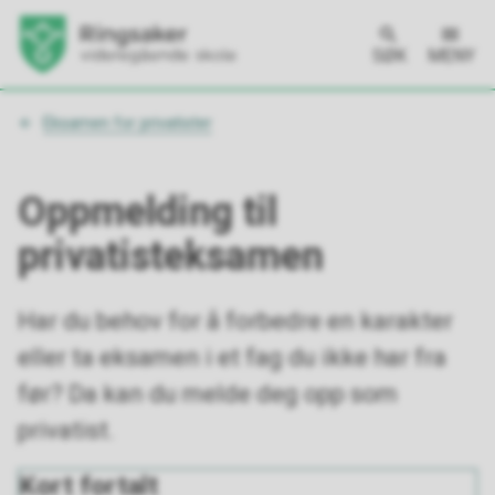
SØK
MENY
Du
Eksamen for privatister
er
her:
Oppmelding til
privatisteksamen
Har du behov for å forbedre en karakter
eller ta eksamen i et fag du ikke har fra
før? Da kan du melde deg opp som
privatist.
Kort fortalt