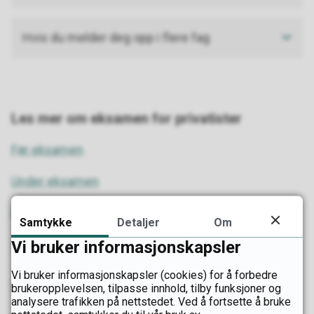
Hvis du melder deg opp i flere fag
Les mer om eksamen for privatister
Før eksamen
Under eksamen
Etter eksamen
Samtykke
Detaljer
Om
Søknader
Vi bruker informasjonskapsler
Vi bruker informasjonskapsler (cookies) for å forbedre
Sist endret
07.04.2026 11.48
brukeropplevelsen, tilpasse innhold, tilby funksjoner og
analysere trafikken på nettstedet. Ved å fortsette å bruke