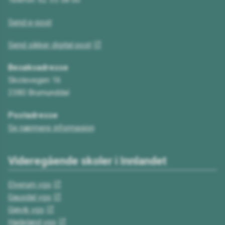
Send e-post
Send sikker digital post
Besøksadresse
Skolevegen 16
2380 Brumunddal
Postadresse
Se nærmere informasjon
Videregående skoler i Innlandet
Elverum vgs
Gausdal vgs
Gjøvik vgs
Hadeland vgs