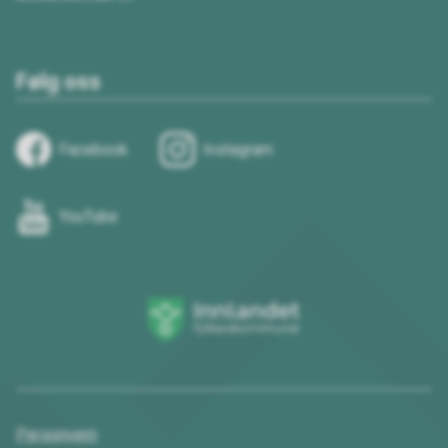
Følg oss
Facebook
Instagram
YouTube
Innlandet
fylkeskommune
Personvern