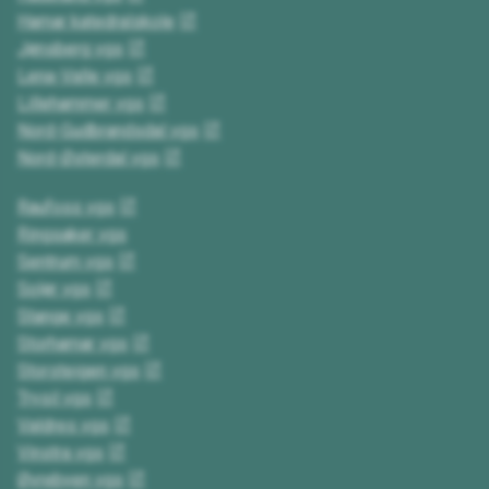
Hamar katedralskole
Jønsberg vgs
Lena-Valle vgs
Lillehammer vgs
Nord-Gudbrandsdal vgs
Nord-Østerdal vgs
Raufoss vgs
Ringsaker vgs
Sentrum vgs
Solør vgs
Stange vgs
Storhamar vgs
Storsteigen vgs
Trysil vgs
Valdres vgs
Vinstra vgs
Øvrebyen vgs